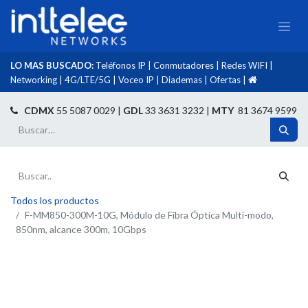
LO MAS BUSCADO:
Teléfonos IP
|
Conmutadores
|
Redes WIFI
|
Networking
|
4G/LTE/5G
|
Voceo IP
|
Diademas
|
Ofertas
|​
​
CDMX
55 5087 0029 |
GDL
33 3631 3232 |
MTY
81 3674 9599
Todos los productos
F-MM850-300M-10G, Módulo de Fibra Óptica Multi-modo,
850nm, alcance 300m, 10Gbps