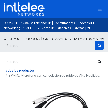
LO MAS BUSCADO:
Teléfonos IP
|
Conmutadores
|
Redes WIFI
|
Networking
|
4G/LTE/5G
|
Voceo IP
|
Diademas
|
Ofertas
|​
​
CDMX
55 5087 0029 |
GDL
33 3631 3232 |
MTY
81 3674 9599
Todos los productos
​EPMIC, Micrófono con cancelación de ruido de Alta Fidelidad.