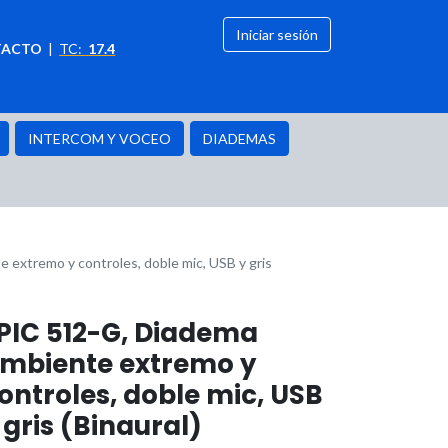
Iniciar sesión
TACTO
|
TC:
17.4
citación
OFERTAS
INTERCOM Y VOCEO
DIADEMAS
extremo y controles, doble mic, USB y gris
PIC 512-G, Diadema
mbiente extremo y
ontroles, doble mic, USB
 gris (Binaural)