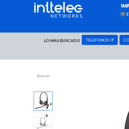
IM
MARCAS
Telefonía IP
Networking
D
TELEFONOS IP
CO
LO MAS BUSCADO