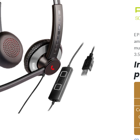
EP
am
mu
3.
I
p
C