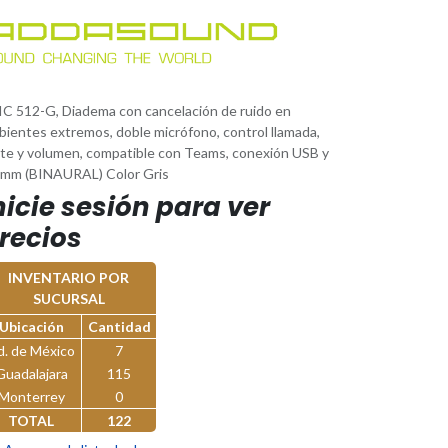
IC 512-G, Diadema con cancelación de ruido en
bientes extremos, doble micrófono, control llamada,
te y volumen, compatible con Teams, conexión USB y
5mm (BINAURAL) Color Gris
nicie sesión para ver
recios
INVENTARIO POR
SUCURSAL
Ubicación
Cantidad
d. de México
7
Guadalajara
115
Monterrey
0
TOTAL
122