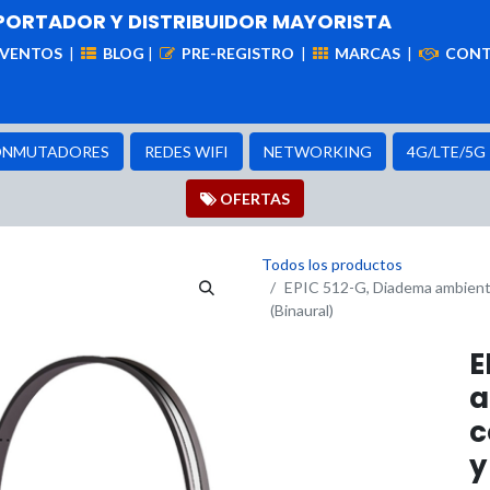
PORTADOR Y DISTRIBUIDOR MAYORISTA
EVENTOS
|
BLOG
|
PRE-REGISTRO
|
MARCAS
|
CON
iademas
Cableado
VIdeovigilancia
Enlaces
Capa
NMUTADORES
REDES WIFI
NETWORKING
4G/LTE/5G
OFER​​​​TAS
Todos los productos
EPIC 512-G, Diadema ambiente 
(Binaural)
E
a
c
y