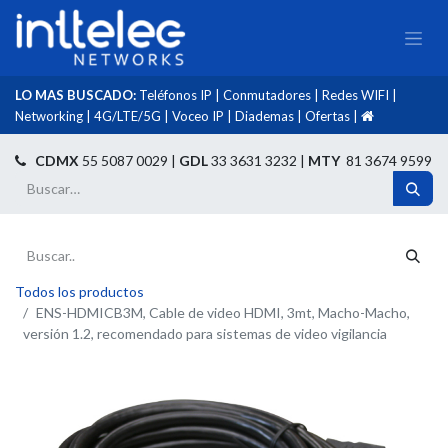
LO MAS BUSCADO:
Teléfonos IP
|
Conmutadores
|
Redes WIFI
|
Networking
|
4G/LTE/5G
|
Voceo IP
|
Diademas
|
Ofertas
|​
​
CDMX
55 5087 0029 |
GDL
33 3631 3232 |
MTY
81 3674 9599
Todos los productos
ENS-HDMICB3M, Cable de video HDMI, 3mt, Macho-Macho,
versión 1.2, recomendado para sistemas de video vigilancia