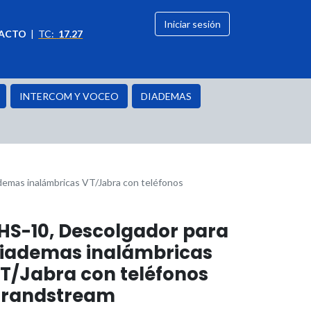
Iniciar sesión
ACTO
|
TC:
17.27
citación
OFERTAS
INTERCOM Y VOCEO
DIADEMAS
demas inalámbricas VT/Jabra con teléfonos
HS-10, Descolgador para
iademas inalámbricas
T/Jabra con teléfonos
randstream