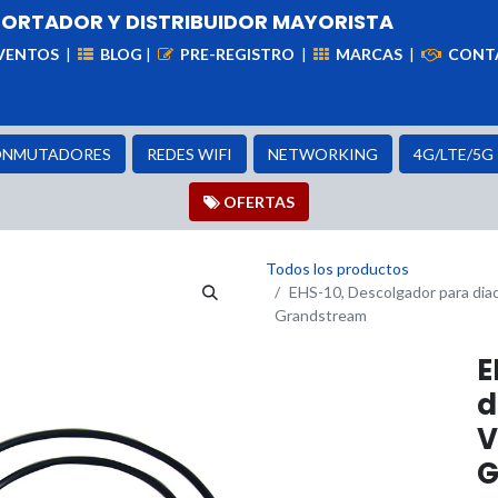
PORTADOR Y DISTRIBUIDOR MAYORISTA
VENTOS
|
BLOG
|
PRE-REGISTRO
|
MARCAS
|
CONT
iademas
Cableado
VIdeovigilancia
Enlaces
Capa
NMUTADORES
REDES WIFI
NETWORKING
4G/LTE/5G
OFER​​​​TAS
Todos los productos
EHS-10, Descolgador para dia
Grandstream
E
d
V
G