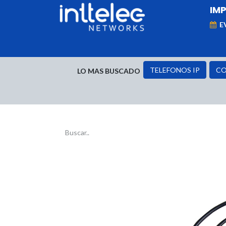
IM
E
MARCAS
Telefonía IP
Networking
D
TELEFONOS IP
CO
LO MAS BUSCADO