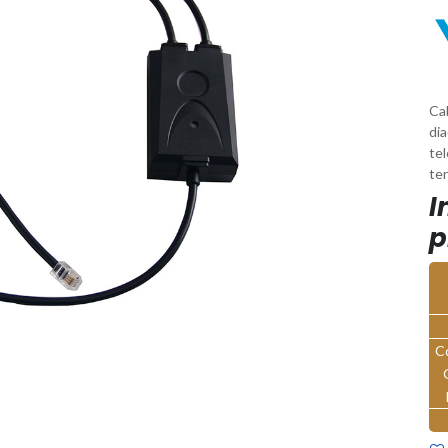
Ca
di
te
te
I
p
C