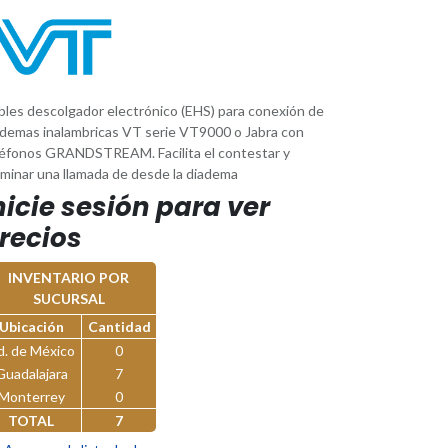
bles descolgador electrónico (EHS) para conexión de
ademas inalambricas VT serie VT9000 o Jabra con
léfonos GRANDSTREAM. Facilita el contestar y
rminar una llamada de desde la diadema
nicie sesión para ver
recios
INVENTARIO POR
SUCURSAL
Ubicación
Cantidad
d. de México
0
Guadalajara
7
Monterrey
0
TOTAL
7