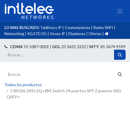
LO MAS BUSCADO:
Teléfonos IP
|
Conmutadores
|
Redes WIFI
|
Networking
|
4G/LTE/5G
|
Voceo IP
|
Diademas
|
Ofertas
|​
​
CDMX
55 5087 0029 |
GDL
33 3631 3232 |
MTY
81 3674 9599
Todos los productos
CRS326-24S+2Q+RM, Switch 24 puertos SFP, 2 puertos 40G
QSFP+