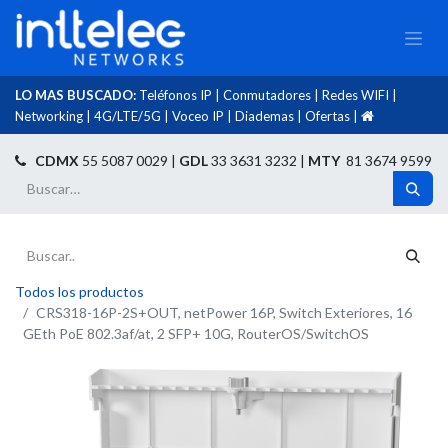
LO MAS BUSCADO:
Teléfonos IP
|
Conmutadores
|
Redes WIFI
|
Networking
|
4G/LTE/5G
|
Voceo IP
|
Diademas
|
Ofertas
|​
​
CDMX
55 5087 0029 |
GDL
33 3631 3232 |
MTY
81 3674 9599
Todos los productos
CRS318-16P-2S+OUT, netPower 16P, Switch Exteriores, 16
GEth PoE 802.3af/at, 2 SFP+ 10G, RouterOS/SwitchOS