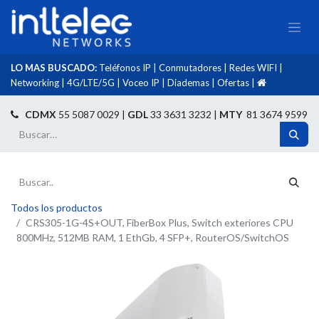
LO MAS BUSCADO:
Teléfonos IP
|
Conmutadores
|
Redes WIFI
|
Networking
|
4G/LTE/5G
|
Voceo IP
|
Diademas
|
Ofertas
|​
​
CDMX
55 5087 0029 |
GDL
33 3631 3232 |
MTY
81 3674 9599
Todos los productos
CRS305-1G-4S+OUT, FiberBox Plus, Switch exteriores CPU
800MHz, 512MB RAM, 1 EthGb, 4 SFP+, RouterOS/SwitchOS