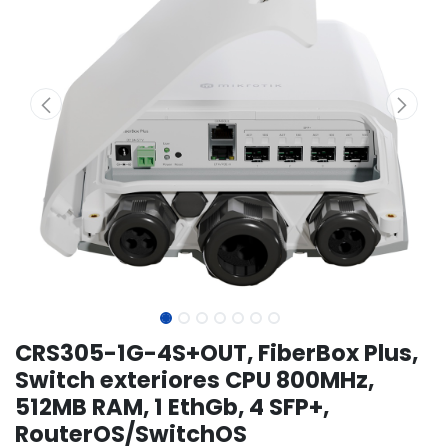
CRS305-1G-4S+OUT, FiberBox Plus,
Switch exteriores CPU 800MHz,
512MB RAM, 1 EthGb, 4 SFP+,
RouterOS/SwitchOS