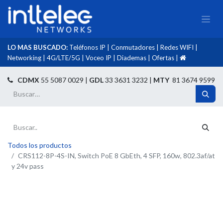
LO MAS BUSCADO:
Teléfonos IP
|
Conmutadores
|
Redes WIFI
|
Networking
|
4G/LTE/5G
|
Voceo IP
|
Diademas
|
Ofertas
|​
​
CDMX
55 5087 0029 |
GDL
33 3631 3232 |
MTY
81 3674 9599
Todos los productos
CRS112-8P-4S-IN, Switch PoE 8 GbEth, 4 SFP, 160w, 802.3af/at
y 24v pass