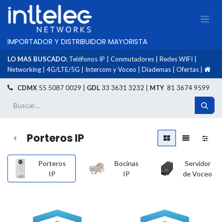
IMPORTADOR Y DISTRIBUIDOR MAYORISTA
LO MAS BUSCADO:
Teléfonos IP
|
Conmutadores
|
Redes WIFI
|
Networking
|
4G/LTE/5G
|
Intercom y Voceo
|
Diademas
|
Ofertas
|
​
CDMX
55 5087 0029 |
GDL
33 3631 3232 |
MTY
81 3674 9599
Porteros IP
Porteros
Bocinas
Servidor
IP
IP
de Voceo