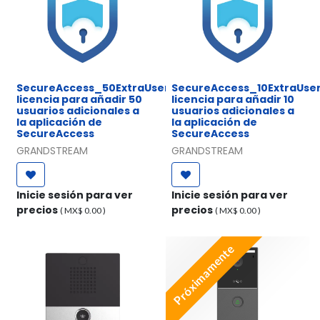
SecureAccess_50ExtraUser,
SecureAccess_10ExtraUser
licencia para añadir 50
licencia para añadir 10
usuarios adicionales a
usuarios adicionales a
la aplicación de
la aplicación de
SecureAccess
SecureAccess
GRANDSTREAM
GRANDSTREAM
Inicie sesión para ver
Inicie sesión para ver
precios
precios
( MX$
0.00
)
( MX$
0.00
)
Próximamente