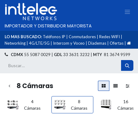
IMPORTADOR Y DISTRIBUIDOR MAYORISTA
LO MAS BUSCADO:
Teléfonos IP
|
Conmutadores
|
Redes WIFI
|
Networking
|
4G/LTE/5G
|
Intercom y Voceo
|
Diademas
|
Ofertas
|
​
CDMX
55 5087 0029 |
GDL
33 3631 3232 |
MTY
81 3674 9599
8 Cámaras
4
8
16
Cámaras
Cámaras
Cámaras