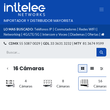
IMPORTADOR Y DISTRIBUIDOR MAYORISTA
LO MAS BUSCADO:
Teléfonos IP
|
Conmutadores
|
Redes WIFI
|
Networking
|
4G/LTE/5G
|
Intercom y Voceo
|
Diademas
|
Ofertas
|
​
CDMX
55 5087 0029 |
GDL
33 3631 3232 |
MTY
81 3674 9599
16 Cámaras
4
8
16
Cámaras
Cámaras
Cámaras