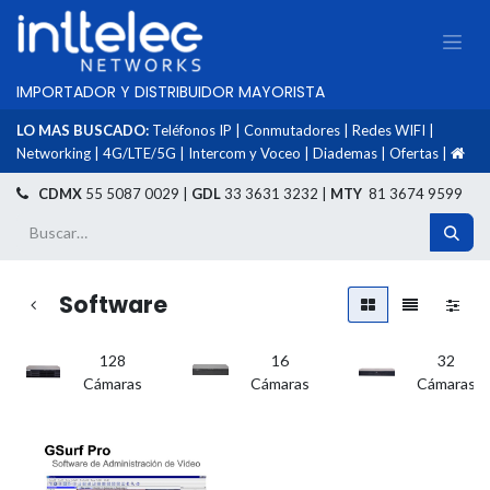
IMPORTADOR Y DISTRIBUIDOR MAYORISTA
LO MAS BUSCADO:
Teléfonos IP
|
Conmutadores
|
Redes WIFI
|
Networking
|
4G/LTE/5G
|
Intercom y Voceo
|
Diademas
|
Ofertas
|
​
CDMX
55 5087 0029 |
GDL
33 3631 3232 |
MTY
81 3674 9599
Software
128
16
32
Cámaras
Cámaras
Cámaras