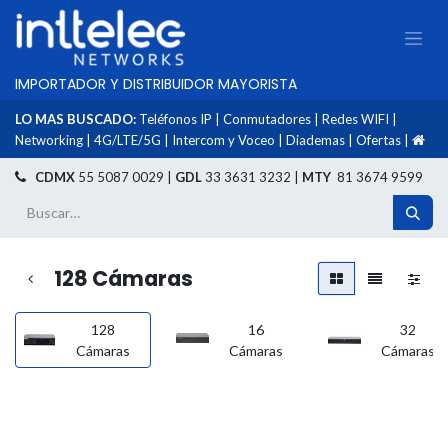
IMPORTADOR Y DISTRIBUIDOR MAYORISTA
LO MAS BUSCADO:
Teléfonos IP
|
Conmutadores
|
Redes WIFI
|
Networking
|
4G/LTE/5G
|
Intercom y Voceo
|
Diademas
|
Ofertas
|
​
CDMX
55 5087 0029 |
GDL
33 3631 3232 |
MTY
81 3674 9599
128 Cámaras
128
16
32
Cámaras
Cámaras
Cámaras