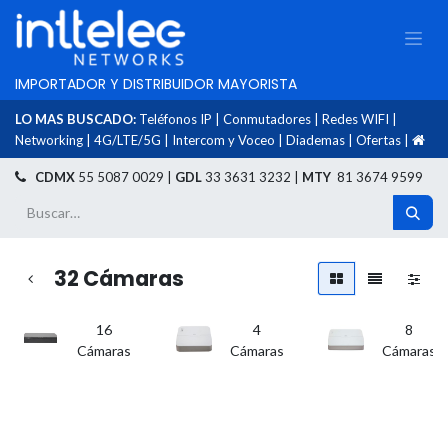
IMPORTADOR Y DISTRIBUIDOR MAYORISTA
LO MAS BUSCADO:
Teléfonos IP
|
Conmutadores
|
Redes WIFI
|
Networking
|
4G/LTE/5G
|
Intercom y Voceo
|
Diademas
|
Ofertas
|
​
CDMX
55 5087 0029 |
GDL
33 3631 3232 |
MTY
81 3674 9599
32 Cámaras
16
4
8
Cámaras
Cámaras
Cámaras