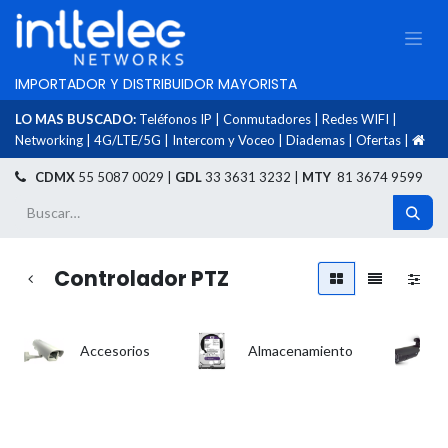
IMPORTADOR Y DISTRIBUIDOR MAYORISTA
LO MAS BUSCADO:
Teléfonos IP
|
Conmutadores
|
Redes WIFI
|
Networking
|
4G/LTE/5G
|
Intercom y Voceo
|
Diademas
|
Ofertas
|
​
CDMX
55 5087 0029 |
GDL
33 3631 3232 |
MTY
81 3674 9599
Controlador PTZ
Accesorios
Almacenamiento