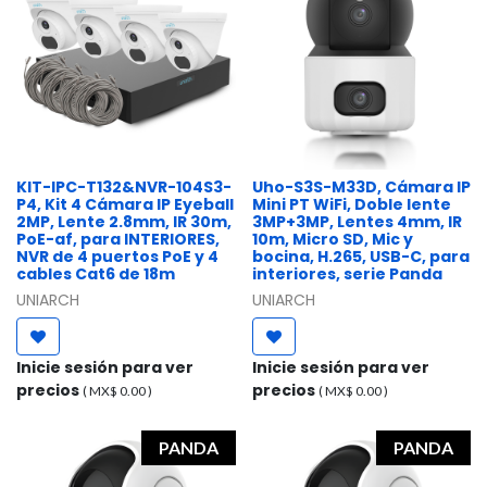
KIT-IPC-T132&NVR-104S3-
Uho-S3S-M33D, Cámara IP
P4, Kit 4 Cámara IP Eyeball
Mini PT WiFi, Doble lente
2MP, Lente 2.8mm, IR 30m,
3MP+3MP, Lentes 4mm, IR
PoE-af, para INTERIORES,
10m, Micro SD, Mic y
NVR de 4 puertos PoE y 4
bocina, H.265, USB-C, para
cables Cat6 de 18m
interiores, serie Panda
UNIARCH
UNIARCH
Inicie sesión para ver
Inicie sesión para ver
precios
precios
( MX$
0.00
)
( MX$
0.00
)
PANDA
PANDA