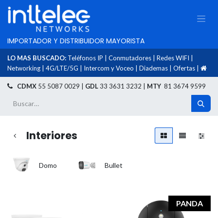
IMPORTADOR Y DISTRIBUIDOR MAYORISTA
LO MAS BUSCADO:
Teléfonos IP
|
Conmutadores
|
Redes WIFI
|
Networking
|
4G/LTE/5G
|
Intercom y Voceo
|
Diademas
|
Ofertas
|
​
CDMX
55 5087 0029 |
GDL
33 3631 3232 |
MTY
81 3674 9599
Interiores
Domo
Bullet
PANDA