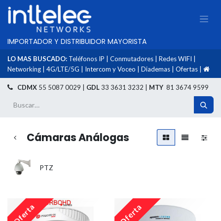
IMPORTADOR Y DISTRIBUIDOR MAYORISTA
LO MAS BUSCADO:
Teléfonos IP
|
Conmutadores
|
Redes WIFI
|
Networking
|
4G/LTE/5G
|
Intercom y Voceo
|
Diademas
|
Ofertas
|
​
CDMX
55 5087 0029 |
GDL
33 3631 3232 |
MTY
81 3674 9599
Cámaras Análogas
PTZ
Oferta
Oferta