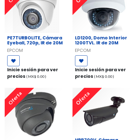
​PE7TURBOLITE, Cámara
​LD1200, Domo Interior
Eyeball, 720p, IR de 20M
1200TVL. IR de 20M
EPCOM
EPCOM
Inicie sesión para ver
Inicie sesión para ver
precios
precios
( MX$
0.00
)
( MX$
0.00
)
Oferta
Oferta