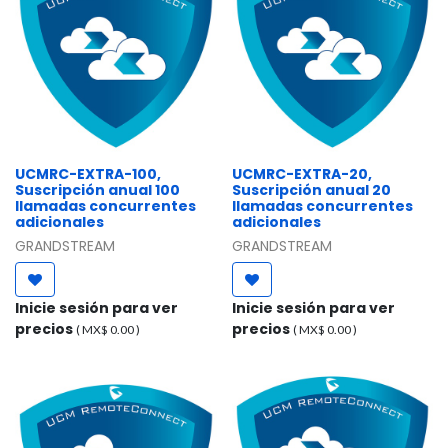
UCMRC-EXTRA-100,
UCMRC-EXTRA-20,
Suscripción anual 100
Suscripción anual 20
llamadas concurrentes
llamadas concurrentes
adicionales
adicionales
GRANDSTREAM
GRANDSTREAM
Inicie sesión para ver
Inicie sesión para ver
precios
precios
( MX$
0.00
)
( MX$
0.00
)