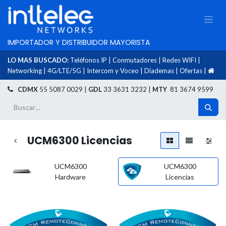
IMPORTADOR Y DISTRIBUIDOR MAYORISTA
LO MAS BUSCADO:
Teléfonos IP
|
Conmutadores
|
Redes WIFI
|
Networking
|
4G/LTE/5G
|
Intercom y Voceo
|
Diademas
|
Ofertas
|
​
CDMX
55 5087 0029 |
GDL
33 3631 3232 |
MTY
81 3674 9599
UCM6300 Licencias
UCM6300
UCM6300
Hardware
Licencias