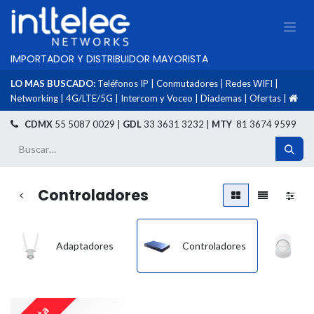
IMPORTADOR Y DISTRIBUIDOR MAYORISTA
LO MAS BUSCADO:
Teléfonos IP
|
Conmutadores
|
Redes WIFI
|
Networking
|
4G/LTE/5G
|
Intercom y Voceo
|
Diademas
|
Ofertas
|
​
CDMX
55 5087 0029 |
GDL
33 3631 3232 |
MTY
81 3674 9599
Controladores
Adaptadores
Controladores