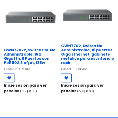
GWN7702, Switch No
GWN7702P, Switch PoE No
Administrable, 16 puertos
Administrable, 16 x
Giga Ethernet, gabinete
GigaEth, 8 Puertos con
metálico para escritorio o
PoE 802.3 af/at, 138w
rack
GRANDSTREAM
GRANDSTREAM
Inicie sesión para ver
Inicie sesión para ver
precios
precios
( MX$
0.00
)
( MX$
0.00
)