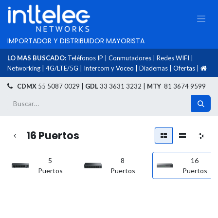
IMPORTADOR Y DISTRIBUIDOR MAYORISTA
LO MAS BUSCADO:
Teléfonos IP
|
Conmutadores
|
Redes WIFI
|
Networking
|
4G/LTE/5G
|
Intercom y Voceo
|
Diademas
|
Ofertas
|
​
CDMX
55 5087 0029 |
GDL
33 3631 3232 |
MTY
81 3674 9599
16 Puertos
5
8
16
Puertos
Puertos
Puertos