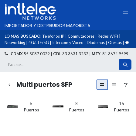
IMPORTADOR Y DISTRIBUIDOR MAYORISTA
LO MAS BUSCADO:
Teléfonos IP
|
Conmutadores
|
Redes WIFI
|
Networking
|
4G/LTE/5G
|
Intercom y Voceo
|
Diademas
|
Ofertas
|
​
CDMX
55 5087 0029 |
GDL
33 3631 3232 |
MTY
81 3674 9599
Multi puertos SFP
5
8
16
Puertos
Puertos
Puertos