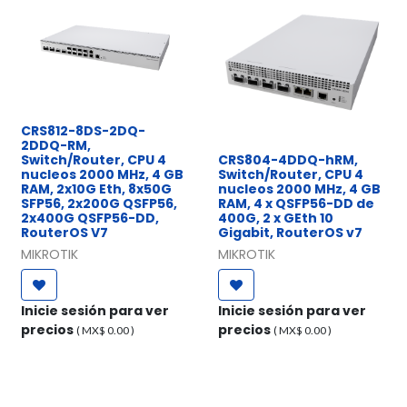
CRS812-8DS-2DQ-
2DDQ-RM,
Switch/Router, CPU 4
CRS804-4DDQ-hRM,
nucleos 2000 MHz, 4 GB
Switch/Router, CPU 4
RAM, 2x10G Eth, 8x50G
nucleos 2000 MHz, 4 GB
SFP56, 2x200G QSFP56,
RAM, 4 x QSFP56-DD de
2x400G QSFP56-DD,
400G, 2 x GEth 10
RouterOS V7
Gigabit, RouterOS v7
MIKROTIK
MIKROTIK
Inicie sesión para ver
Inicie sesión para ver
precios
precios
( MX$
0.00
)
( MX$
0.00
)