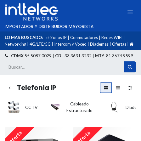
IMPORTADOR Y DISTRIBUIDOR MAYORISTA
LO MAS BUSCADO:
Teléfonos IP
|
Conmutadores
|
Redes WIFI
|
Networking
|
4G/LTE/5G
|
Intercom y Voceo
|
Diademas
|
Ofertas
|
​
CDMX
55 5087 0029 |
GDL
33 3631 3232 |
MTY
81 3674 9599
Telefonia IP
Cableado
CCTV
Diadem
Estructurado
Oferta
Oferta