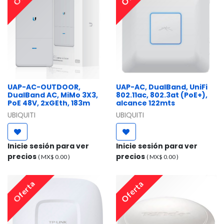
UAP-AC-OUTDOOR,
UAP-AC, DualBand, UniFi
DualBand AC, MiMo 3X3,
802.11ac, 802.3at (PoE+),
PoE 48V, 2xGEth, 183m
alcance 122mts
UBIQUITI
UBIQUITI
Inicie sesión para ver
Inicie sesión para ver
precios
precios
( MX$
0.00
)
( MX$
0.00
)
Oferta
Oferta