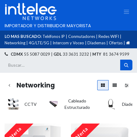
IMPORTADOR Y DISTRIBUIDOR MAYORISTA
LO MAS BUSCADO:
Teléfonos IP
|
Conmutadores
|
Redes WIFI
|
Networking
|
4G/LTE/5G
|
Intercom y Voceo
|
Diademas
|
Ofertas
|
​
CDMX
55 5087 0029 |
GDL
33 3631 3232 |
MTY
81 3674 9599
Networking
Cableado
CCTV
Diadem
Estructurado
Oferta
Oferta