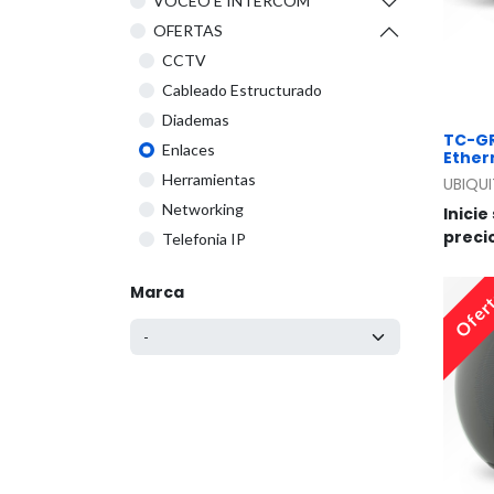
VOCEO E INTERCOM
OFERTAS
CCTV
Cableado Estructurado
Diademas
TC-GR
Enlaces
Ether
Herramientas
UBIQUI
Networking
Inicie
preci
Telefonia IP
Marca
Ofer