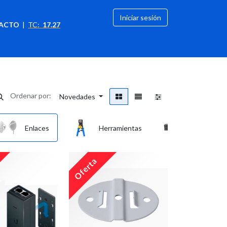
Iniciar sesión
ACTO
|
TC:
17.27
citación
OFERTAS
Ordenar por:
Novedades
Enlaces
Herramientas
Networkin
Oferta