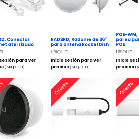
POE-WM, 
D, Conector
RAD3RD, Radome de 36''
pared pa
net aterrizado
para antena RocketDish
POE
TI
UBIQUITI
UBIQUITI
 sesión para ver
Inicie sesión para ver
Inicie se
os
precios
precios
( MX$
0.00
)
( MX$
0.00
)
(
ta
Oferta
Oferta