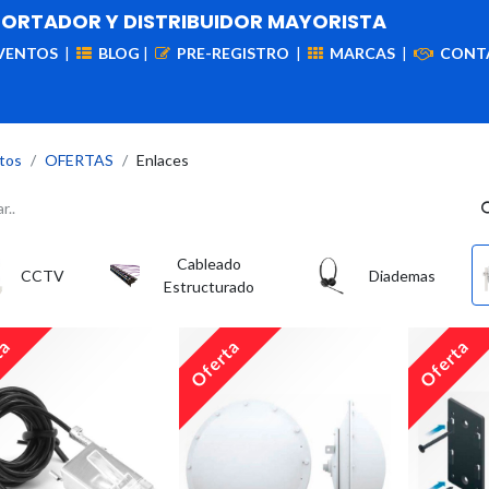
PORTADOR Y DISTRIBUIDOR MAYORISTA
VENTOS
|
BLOG
|
PRE-REGISTRO
|
MARCAS
|
CONT
iademas
Cableado
VIdeovigilancia
Enlaces
Capa
tos
OFERTAS
Enlaces
Cableado
CCTV
Diademas
Estructurado
ta
Oferta
Oferta