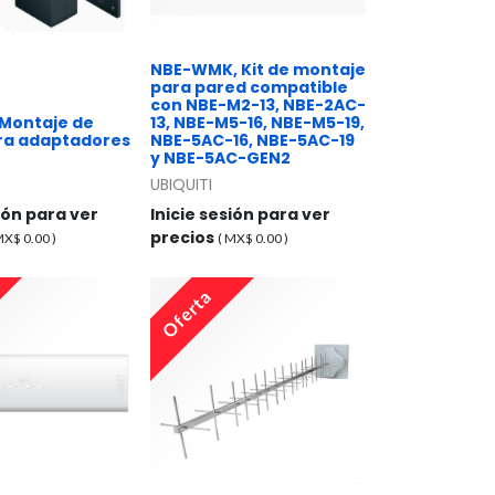
NBE-WMK, Kit de montaje
para pared compatible
con NBE-M2-13, NBE-2AC-
Montaje de
13, NBE-M5-16, NBE-M5-19,
ra adaptadores
NBE-5AC-16, NBE-5AC-19
y NBE-5AC-GEN2
UBIQUITI
sión para ver
Inicie sesión para ver
precios
 MX$
0.00
)
( MX$
0.00
)
Oferta