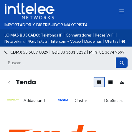
IMPORTADOR Y DISTRIBUIDOR MAYORISTA
LO MAS BUSCADO:
Teléfonos IP
|
Conmutadores
|
Redes WIFI
|
Networking
|
4G/LTE/5G
|
Intercom y Voceo
|
Diademas
|
Ofertas
|
​
CDMX
55 5087 0029 |
GDL
33 3631 3232 |
MTY
81 3674 9599
Tenda
Addasound
Dinstar
DuoSmart