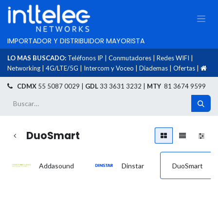
IMPORTADOR Y DISTRIBUIDOR MAYORISTA
LO MAS BUSCADO:
Teléfonos IP
|
Conmutadores
|
Redes WIFI
|
Networking
|
4G/LTE/5G
|
Intercom y Voceo
|
Diademas
|
Ofertas
|
​
CDMX
55 5087 0029 |
GDL
33 3631 3232 |
MTY
81 3674 9599
DuoSmart
Addasound
Dinstar
DuoSmart