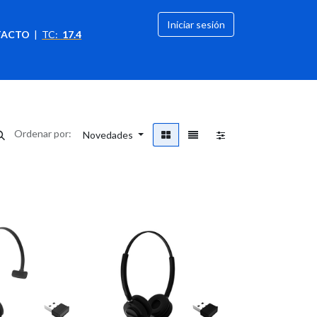
Iniciar sesión
TACTO
|
TC:
17.4
citación
OFERTAS
Ordenar por:
Novedades