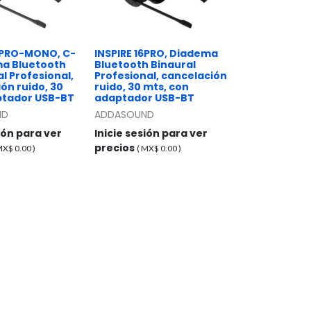
16PRO-MONO, C-
INSPIRE 16PRO, Diadema
ma Bluetooth
Bluetooth Binaural
 Profesional,
Profesional, cancelación
ón ruido, 30
ruido, 30 mts, con
ptador USB-BT
adaptador USB-BT
ND
ADDASOUND
sión para ver
Inicie sesión para ver
precios
 MX$
0.00
)
( MX$
0.00
)