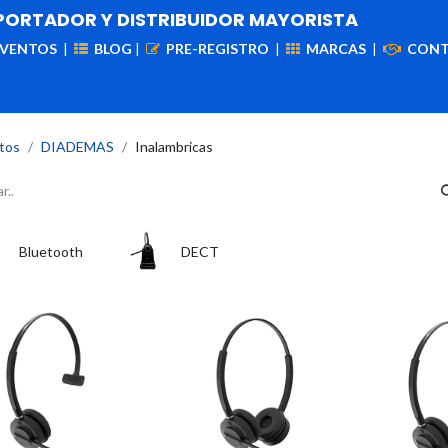
PORTADOR Y DISTRIBUIDOR MAYORISTA
EVENTOS
|
BLOG
|
PRE-REGISTRO
|
MARCAS
|
CON
iademas
Cableado
VIdeovigilancia
Enlaces
Capa
tos
DIADEMAS
Inalambricas
Bluetooth
DECT