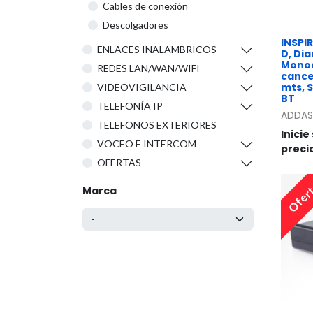
Cables de conexión
Descolgadores
INSPI
ENLACES INALAMBRICOS
D, Di
Monoa
REDES LAN/WAN/WIFI
cance
mts, 
VIDEOVIGILANCIA
BT
TELEFONÍA IP
ADDA
TELEFONOS EXTERIORES
Inicie
VOCEO E INTERCOM
preci
OFERTAS
Ofer
Marca