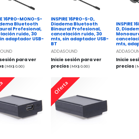
RE 16PRO-MONO-S-
INSPIRE 16PRO-S-D,
adema Bluetooth
Diadema Bluetooth
INSPIRE 
ural Profesional,
Binaural Profesional,
D, Diade
lación ruido, 30
cancelación ruido, 30
Monoaural
Sin adaptador USB-
mts, sin adaptador USB-
cancelaci
BT
mts, ada
SOUND
ADDASOUND
ADDASOU
 sesión para ver
Inicie sesión para ver
Inicie se
os
precios
precios
( MX$
0.00
)
( MX$
0.00
)
(
ta
Oferta