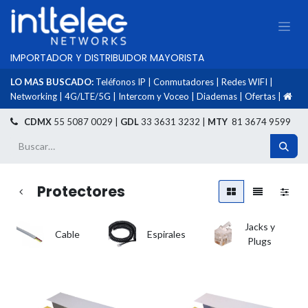
IMPORTADOR Y DISTRIBUIDOR MAYORISTA
LO MAS BUSCADO:
Teléfonos IP
|
Conmutadores
|
Redes WIFI
|
Networking
|
4G/LTE/5G
|
Intercom y Voceo
|
Diademas
|
Ofertas
|
​
CDMX
55 5087 0029 |
GDL
33 3631 3232 |
MTY
81 3674 9599
Protectores
Jacks y
Cable
Espirales
Plugs