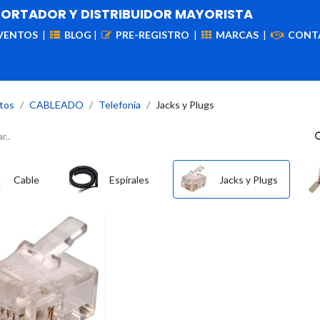
PORTADOR Y DISTRIBUIDOR MAYORISTA
VENTOS
|
BLOG
|
PRE-REGISTRO
|
MARCAS
|
CONT
iademas
Cableado
VIdeovigilancia
Enlaces
Capa
tos
CABLEADO
Telefonía
Jacks y Plugs
Cable
Espirales
Jacks y Plugs