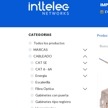
IM
E
MARCAS
Telefonía IP
Networking
D
CATEGORIAS
Produc
Todos los productos
​MARCAS
CABLEADO
CAT 5E
CAT 6 - 6A
Energía
Escalerilla
Fibra Optica
Gabinetes con puerta
Gabinetes tipo registro