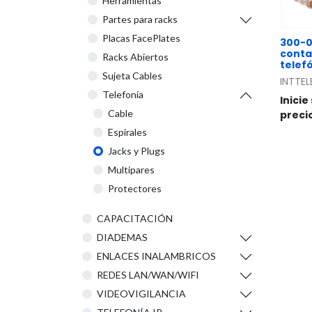
Herramientas
Partes para racks
Placas FacePlates
300-06
conta
Racks Abiertos
telef
Sujeta Cables
INTTEL
Telefonía
Inicie
Cable
preci
Espirales
Jacks y Plugs
Multipares
Protectores
CAPACITACIÓN
DIADEMAS
ENLACES INALAMBRICOS
REDES LAN/WAN/WIFI
VIDEOVIGILANCIA