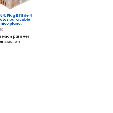
4, Plug RJ11 de 4
ctos para cable
ónico plano.
EC
 sesión para ver
os
( MX$
0.00
)