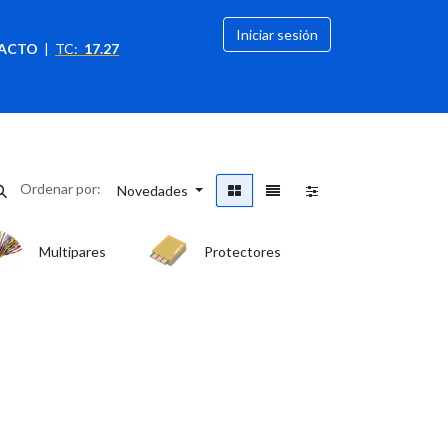
Iniciar sesión
ACTO
|
TC:
17.27
citación
OFERTAS
Ordenar por:
Novedades
Multipares
Protectores