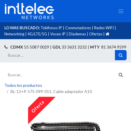
LO MAS BUSCADO:
Teléfonos IP
|
Conmutadores
|
Redes WIFI
|
Networking
|
4G/LTE/5G
|
Voceo IP
|
Diademas
|
Ofertas
|​
​
CDMX
55 5087 0029 |
GDL
33 3631 3232 |
MTY
81 3674 9599
Todos los productos
BL-12+P, 575-099-011, Cable adaptador A10
Oferta