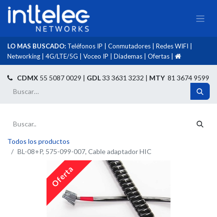
LO MAS BUSCADO:
Teléfonos IP
|
Conmutadores
|
Redes WIFI
|
Networking
|
4G/LTE/5G
|
Voceo IP
|
Diademas
|
Ofertas
|​
​
CDMX
55 5087 0029 |
GDL
33 3631 3232 |
MTY
81 3674 9599
Todos los productos
BL-08+P, 575-099-007, Cable adaptador HIC
Oferta