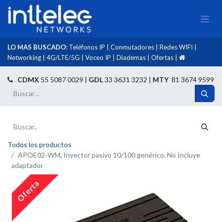
LO MAS BUSCADO:
Teléfonos IP
|
Conmutadores
|
Redes WIFI
|
Networking
|
4G/LTE/5G
|
Voceo IP
|
Diademas
|
Ofertas
|​
​
CDMX
55 5087 0029 |
GDL
33 3631 3232 |
MTY
81 3674 9599
Todos los productos
APOE02-WM, Inyector pasivo 10/100 genérico. No Incluye
adaptador
Oferta