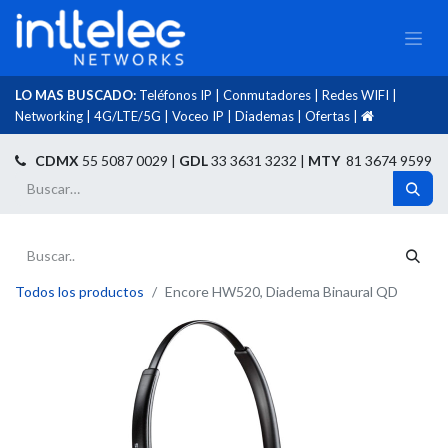
LO MAS BUSCADO:
Teléfonos IP
|
Conmutadores
|
Redes WIFI
|
Networking
|
4G/LTE/5G
|
Voceo IP
|
Diademas
|
Ofertas
|​
​
CDMX
55 5087 0029 |
GDL
33 3631 3232 |
MTY
81 3674 9599
Todos los productos
Encore HW520, Diadema Binaural QD