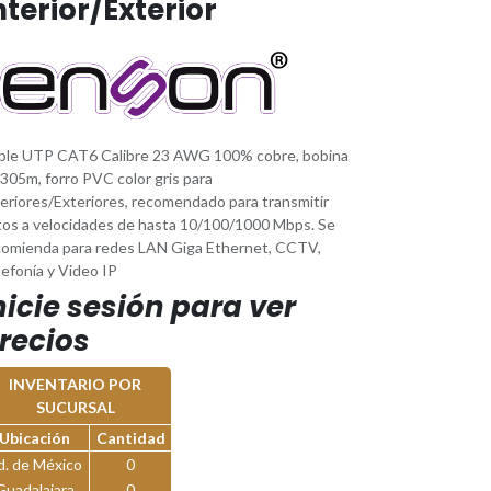
nterior/Exterior
ble UTP CAT6 Calibre 23 AWG 100% cobre, bobina
305m, forro PVC color gris para
teriores/Exteriores, recomendado para transmitir
tos a velocidades de hasta 10/100/1000 Mbps. Se
comienda para redes LAN Giga Ethernet, CCTV,
efonía y Video IP
nicie sesión para ver
recios
INVENTARIO POR
SUCURSAL
Ubicación
Cantidad
d. de México
0
Guadalajara
0