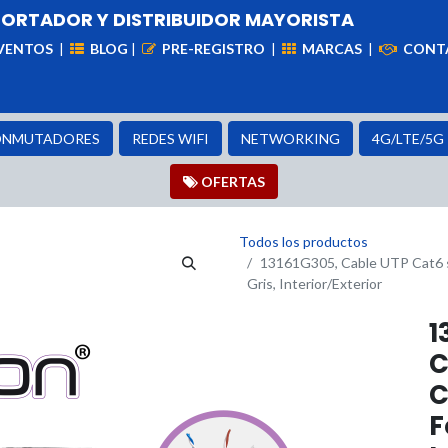
PORTADOR Y DISTRIBUIDOR MAYORISTA
VENTOS
|
BLOG
|
PRE-REGISTRO
|
MARCAS
|
CONT
iademas
Cableado
VIdeovigilancia
Enlaces
Capa
NMUTADORES
REDES WIFI
NETWORKING
4G/LTE/5G
OFER​​​​TAS
Todos los productos
13161G305, Cable UTP Cat6 s
Gris, Interior/Exterior
1
C
C
F