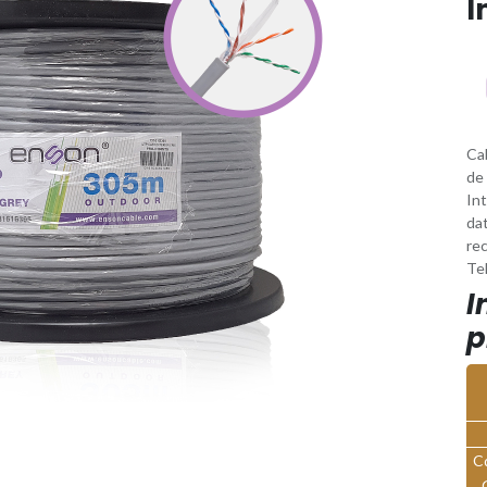
I
Ca
de 
In
da
re
Tel
I
p
C