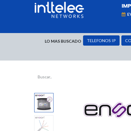
IM
E
MARCAS
Telefonía IP
Networking
D
TELEFONOS IP
CO
LO MAS BUSCADO