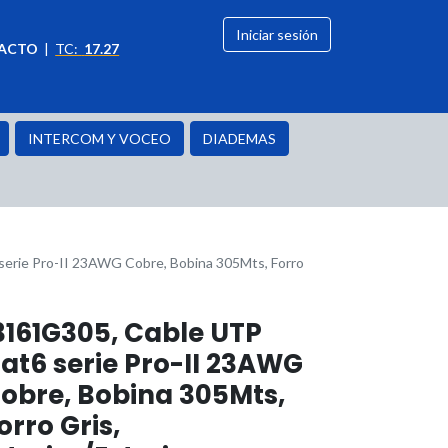
Iniciar sesión
ACTO
|
TC:
17.27
citación
OFERTAS
INTERCOM Y VOCEO
DIADEMAS
erie Pro-II 23AWG Cobre, Bobina 305Mts, Forro
3161G305, Cable UTP
at6 serie Pro-II 23AWG
obre, Bobina 305Mts,
orro Gris,