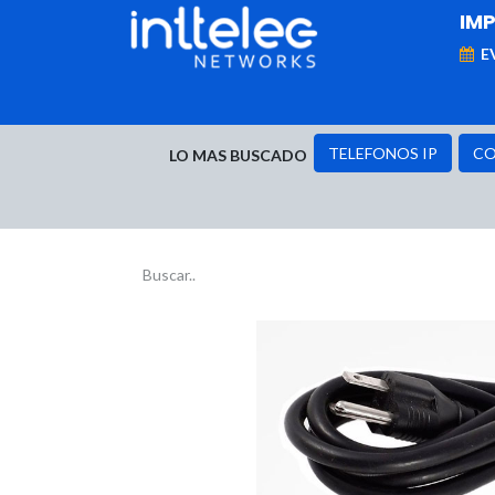
IM
E
MARCAS
Telefonía IP
Networking
D
TELEFONOS IP
CO
LO MAS BUSCADO