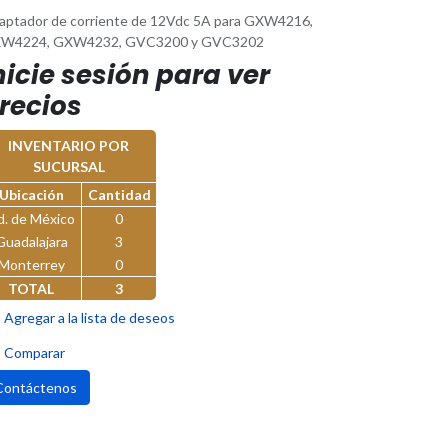
aptador de corriente de 12Vdc 5A para GXW4216,
W4224, GXW4232, GVC3200 y GVC3202
nicie sesión para ver
recios
INVENTARIO POR
SUCURSAL
Ubicación
Cantidad
d. de México
0
Guadalajara
3
Monterrey
0
TOTAL
3
Agregar a la lista de deseos
Comparar
Contáctenos