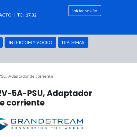
Iniciar sesión
ACTO
|
TC:
17.32
citación
OFERTAS
INTERCOM Y VOCEO
DIADEMAS
SU, Adaptador de corriente
2V-5A-PSU, Adaptador
e corriente