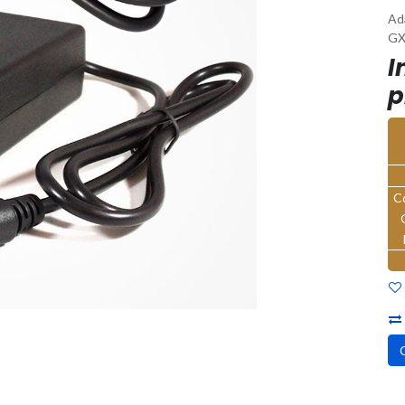
Ad
GX
I
p
C