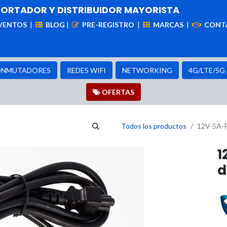
PORTADOR Y DISTRIBUIDOR MAYORISTA
VENTOS
|
BLOG
|
PRE-REGISTRO
|
MARCAS
|
CONT
iademas
Cableado
VIdeovigilancia
Enlaces
Capa
NMUTADORES
REDES WIFI
NETWORKING
4G/LTE/5G
OFER​​​​TAS
Todos los productos
12V-5A-P
1
d