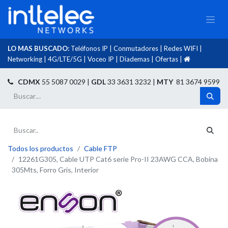
LO MAS BUSCADO:
Teléfonos IP
|
Conmutadores
|
Redes WIFI
|
Networking
|
4G/LTE/5G
|
Voceo IP
|
Diademas
|
Ofertas
|​
​
CDMX
55 5087 0029 |
GDL
33 3631 3232 |
MTY
81 3674 9599
Todos los productos
Cable FTP
12261G305, Cable UTP Cat6 serie Pro-II 23AWG CCA, Bobina
305Mts, Forro Gris, Interior