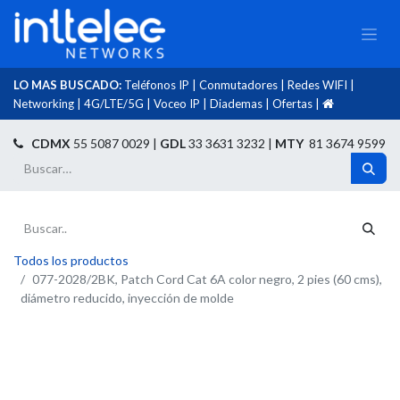
LO MAS BUSCADO:
Teléfonos IP
|
Conmutadores
|
Redes WIFI
|
Networking
|
4G/LTE/5G
|
Voceo IP
|
Diademas
|
Ofertas
|​
​
CDMX
55 5087 0029 |
GDL
33 3631 3232 |
MTY
81 3674 9599
Todos los productos
077-2028/2BK, Patch Cord Cat 6A color negro, 2 pies (60 cms),
diámetro reducido, inyección de molde