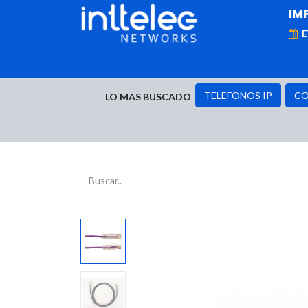
IM
MARCAS
Telefonía IP
Networking
D
TELEFONOS IP
CO
LO MAS BUSCADO