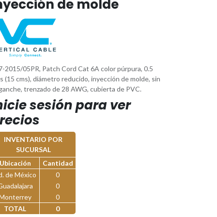
nyección de molde
7-2015/05PR, Patch Cord Cat 6A color púrpura, 0.5
s (15 cms), diámetro reducido, inyección de molde, sin
ganche, trenzado de 28 AWG, cubierta de PVC.
nicie sesión para ver
recios
INVENTARIO POR
SUCURSAL
Ubicación
Cantidad
d. de México
0
Guadalajara
0
Monterrey
0
TOTAL
0