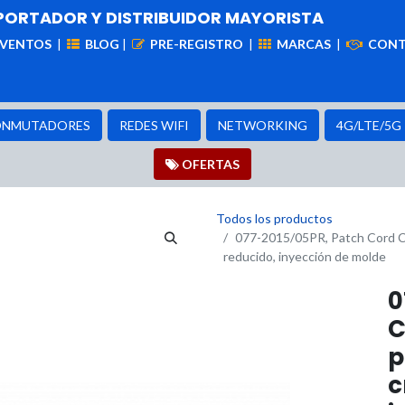
PORTADOR Y DISTRIBUIDOR MAYORISTA
EVENTOS
|
BLOG
|
PRE-REGISTRO
|
MARCAS
|
CON
iademas
Cableado
VIdeovigilancia
Enlaces
Capa
NMUTADORES
REDES WIFI
NETWORKING
4G/LTE/5G
OFER​​​​TAS
Todos los productos
077-2015/05PR, Patch Cord Cat
reducido, inyección de molde
0
C
p
c