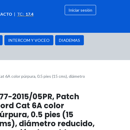
Iniciar sesión
TACTO
|
TC:
17.4
citación
OFERTAS
INTERCOM Y VOCEO
DIADEMAS
 6A color púrpura, 0.5 pies (15 cms), diámetro
77-2015/05PR, Patch
ord Cat 6A color
úrpura, 0.5 pies (15
ms), diámetro reducido,