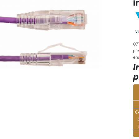
i
07
pie
en
I
p
C