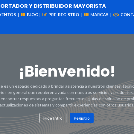
PORTADOR Y DISTRIBUIDOR MAYORISTA
VENTOS
|
BLOG
|
PRE-REGISTRO
|
MARCAS
|
CONT
iademas
Cableado
VIdeovigilancia
Enlaces
Capa
¡Bienvenido!
 es un espacio dedicado a brindar asistencia a nuestros clientes, técni
rios en general que requieren ayuda con nuestros servicios y productos.
 encontrar respuestas a preguntas frecuentes, guías de solución de pro
actualizaciones de sistemas y compartir experiencias con otros usuarios
Hide Intro
Registro