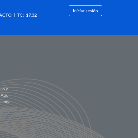
Iniciar sesión
ACTO
|
TC:
17.32
citación
OFERTAS
cos y
 Aquí
blemas,
.