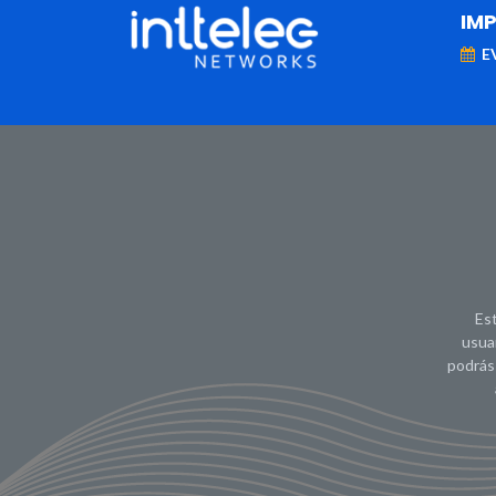
IM
E
MARCAS
Telefonía IP
Networking
D
Este
usua
podrás