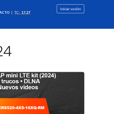
Iniciar sesión
ACTO
|
TC:
17.27
citación
OFERTAS
24