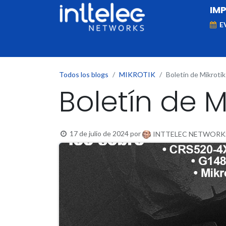
IM
E
MARCAS
Telefonía IP
Networking
D
Todos los blogs
MIKROTIK
Boletín de Mikrotik
Boletín de M
17 de julio de 2024
por
INTTELEC NETWORKS, 