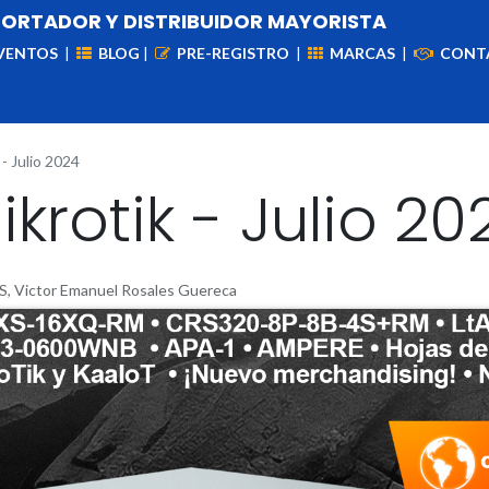
PORTADOR Y DISTRIBUIDOR MAYORISTA
VENTOS
|
BLOG
|
PRE-REGISTRO
|
MARCAS
|
CONT
iademas
Cableado
VIdeovigilancia
Enlaces
Capa
 - Julio 2024
ikrotik - Julio 20
Victor Emanuel Rosales Guereca