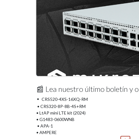
📰 Lea nuestro último boletín y
•
CRS520-4XS-16XQ-RM
• CRS320-8P-8B-4S+RM
• LtAP mini LTE kit (2024)
• G1483-0600WNB
• APA-1
• AMPERE