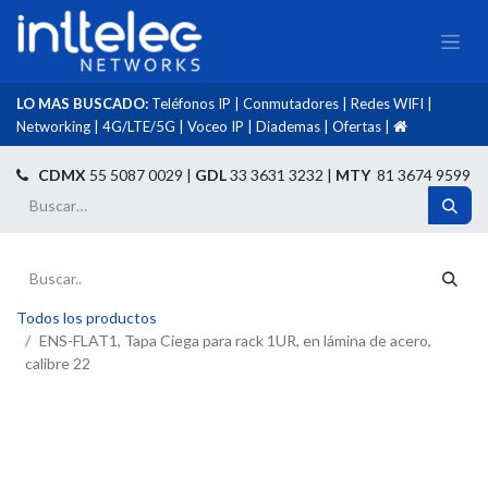
LO MAS BUSCADO:
Teléfonos IP
|
Conmutadores
|
Redes WIFI
|
Networking
|
4G/LTE/5G
|
Voceo IP
|
Diademas
|
Ofertas
|​
​
CDMX
55 5087 0029 |
GDL
33 3631 3232 |
MTY
81 3674 9599
Todos los productos
ENS-FLAT1, Tapa Ciega para rack 1UR, en lámina de acero,
calibre 22