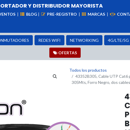
PORTADOR Y DISTRIBUIDOR MAYORISTA
VENTOS
|
BLOG
|
PRE-REGISTRO
|
MARCAS
|
CONT
iademas
Cableado
VIdeovigilancia
Enlaces
Capa
NMUTADORES
REDES WIFI
NETWORKING
4G/LTE/5G
OFER​​​​TAS
Todos los productos
43352B305, Cable UTP Cat6 p
305Mts, Forro Negro, dos cables
4
C
P
B