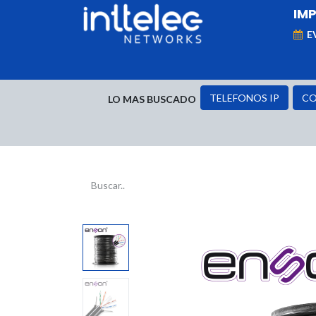
IM
E
MARCAS
Telefonía IP
Networking
D
TELEFONOS IP
CO
LO MAS BUSCADO