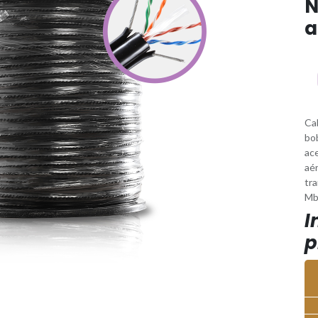
N
a
Ca
bo
ac
aé
tr
Mb
I
p