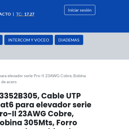
Iniciar sesión
ACTO
|
TC:
17.27
citación
OFERTAS
INTERCOM Y VOCEO
DIADEMAS
ara elevador serie Pro-II 23AWG Cobre, Bobina
 de acero
3352B305, Cable UTP
at6 para elevador serie
ro-II 23AWG Cobre,
obina 305Mts, Forro