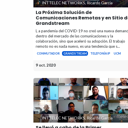
INTTELEC NETWORKS, Ricardo Garcia
La Próxima Solución de
Comunicaciones Remotas y en Sitio d
Grandstream
L a pandemia del COVID-19 no creó una nueva deman
dentro del mercado de las comunicaciones y la
colaboración, sino que aceleró su adopción. El trabajo
remoto no es nada nuevo, es una tendencia que s...
CONMUTADOR
GRANDSTREAM
TELEFONÍA IP
UCM
9 oct. 2020
INTTELEC NETWORKS, Ricardo Garcia
Se llevó a cabo de la Primer