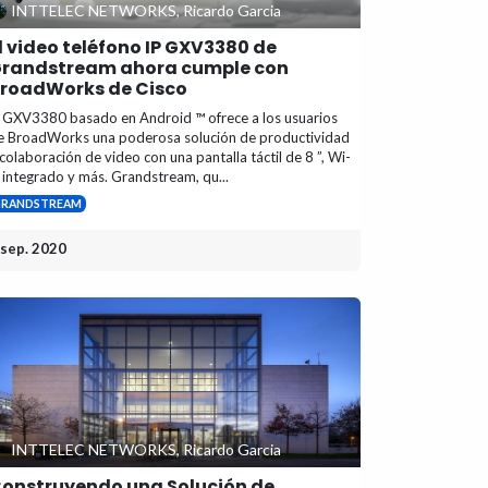
INTTELEC NETWORKS, Ricardo Garcia
l video teléfono IP GXV3380 de
randstream ahora cumple con
roadWorks de Cisco
l GXV3380 basado en Android ™ ofrece a los usuarios
e BroadWorks una poderosa solución de productividad
 colaboración de video con una pantalla táctil de 8 ”, Wi-
i integrado y más. Grandstream, qu...
GRANDSTREAM
 sep. 2020
INTTELEC NETWORKS, Ricardo Garcia
onstruyendo una Solución de