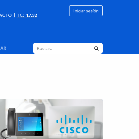
Iniciar sesión
ACTO
|
TC:
17.32
citación
OFERTAS
TAR