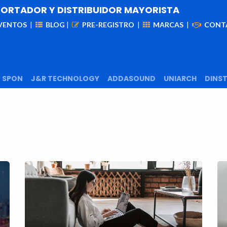
PORTADOR Y DISTRIBUIDOR MAYORISTA
VENTOS
|
BLOG
|
PRE-REGISTRO
|
MARCAS
|
CONT
iademas
Cableado
VIdeovigilancia
Enlaces
Capa
SPON
J&R TECHNOLOGY
ADDASOUND
UNIARCH
​DINS