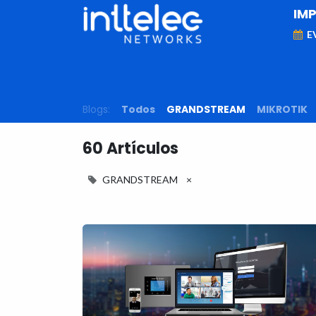
IM
E
MARCAS
Telefonía IP
Networking
D
Blogs:
Todos
GRANDSTREAM
MIKROTIK
60 Artículos
GRANDSTREAM
×