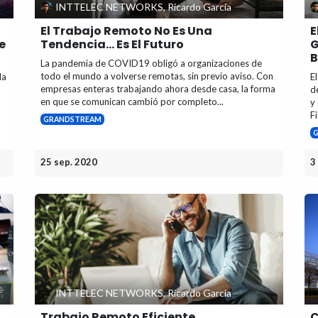
INTTELEC NETWORKS, Ricardo Garcia
El Trabajo Remoto No Es Una
E
e
Tendencia... Es El Futuro
G
B
La pandemia de COVID19 obligó a organizaciones de
todo el mundo a volverse remotas, sin previo aviso. Con
da
E
empresas enteras trabajando ahora desde casa, la forma
d
en que se comunican cambió por completo...
y
F
GRANDSTREAM
25 sep. 2020
3
INTTELEC NETWORKS, Ricardo Garcia
Trabajo Remoto Eficiente
C