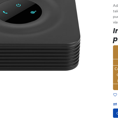
Ad
tel
pu
via
I
p
C