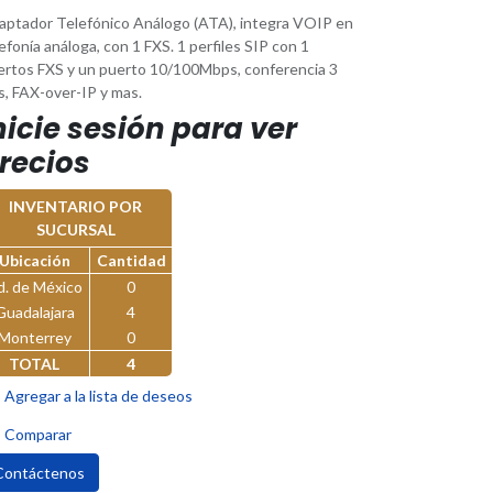
aptador Telefónico Análogo (ATA), integra VOIP en
efonía análoga, con 1 FXS. 1 perfiles SIP con 1
ertos FXS y un puerto 10/100Mbps, conferencia 3
s, FAX-over-IP y mas.
nicie sesión para ver
recios
INVENTARIO POR
SUCURSAL
Ubicación
Cantidad
d. de México
0
Guadalajara
4
Monterrey
0
TOTAL
4
Agregar a la lista de deseos
Comparar
Contáctenos