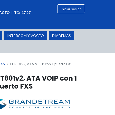
Iniciar sesión
ACTO
|
TC:
17.27
citación
OFERTAS
INTERCOM Y VOCEO
DIADEMAS
FXS
HT801v2, ATA VOIP con 1 puerto FXS
T801v2, ATA VOIP con 1
uerto FXS