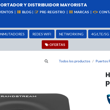
PORTADOR Y DISTRIBUIDOR MAYORISTA
VENTOS
|
BLOG
|
PRE-REGISTRO
|
MARCAS
|
CONT
iademas
Cableado
VIdeovigilancia
Enlaces
Capa
NMUTADORES
REDES WIFI
NETWORKING
4G/LTE/5G
OFER​​​​TAS
Todos los productos
Puertos 
H
p