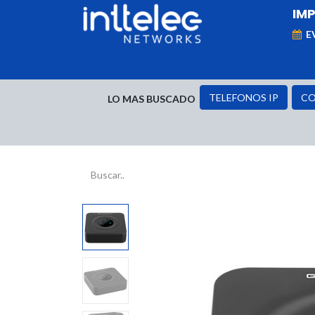
IM
E
MARCAS
Telefonía IP
Networking
D
TELEFONOS IP
CO
LO MAS BUSCADO