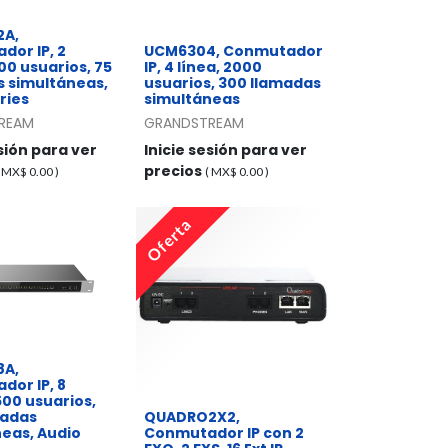
2A,
or IP, 2
UCM6304, Conmutador
500 usuarios, 75
IP, 4 línea, 2000
s simultáneas,
usuarios, 300 llamadas
ries
simultáneas
REAM
GRANDSTREAM
esión para ver
Inicie sesión para ver
precios
( MX$
0.00
)
( MX$
0.00
)
Oferta
8A,
or IP, 8
1500 usuarios,
madas
​QUADRO2X2,
eas, Audio
Conmutador IP con 2