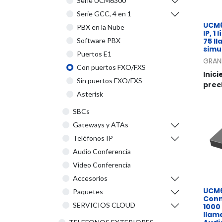
Serie UCM6300
Serie GCC, 4 en 1
UCM6
PBX en la Nube
IP, 1
75 l
Software PBX
simu
Puertos E1
GRAN
Con puertos FXO/FXS
Inici
Sin puertos FXO/FXS
prec
Asterisk
SBCs
Gateways y ATAs
Teléfonos IP
Audio Conferencia
Video Conferencia
Accesorios
UCM
Paquetes
Conm
SERVICIOS CLOUD
1000 
llam