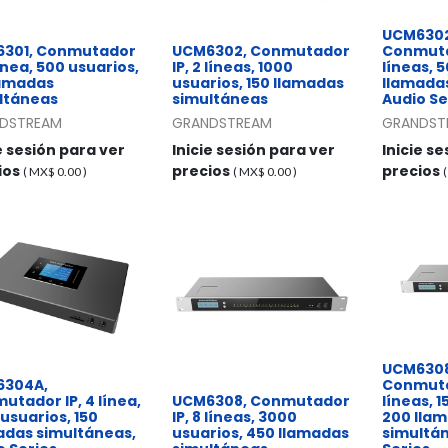
UCM630
301, Conmutador
UCM6302, Conmutador
Conmutad
 línea, 500 usuarios,
IP, 2 líneas, 1000
líneas, 
lamadas
usuarios, 150 llamadas
llamada
ltáneas
simultáneas
Audio Se
DSTREAM
GRANDSTREAM
GRANDST
e sesión para ver
Inicie sesión para ver
Inicie s
ios
precios
precios
( MX$
0.00
)
( MX$
0.00
)
UCM630
6304A,
Conmutad
utador IP, 4 línea,
UCM6308, Conmutador
líneas, 
usuarios, 150
IP, 8 líneas, 3000
200 lla
adas simultáneas,
usuarios, 450 llamadas
simultán