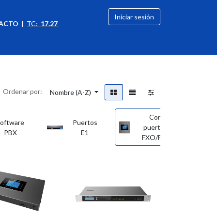
Iniciar sesión
ACTO
|
TC:
17.27
citación
OFERTAS
Ordenar por:
Nombre (A-Z)
Con
oftware
Puertos
S
puertos
PBX
E1
FXO/FXS