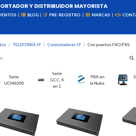
PORTADOR Y DISTRIBUIDOR MAYORISTA
VENTOS
|
BLOG
|
PRE-REGISTRO
|
MARCAS
|
CONT
iademas
Cableado
VIdeovigilancia
Enlaces
Capa
tos
TELEFONÍA IP
Conmutadores IP
Con puertos FXO/FXS
Serie
Serie
PBX en
S
GCC, 4
UCM6300
la Nube
en 1