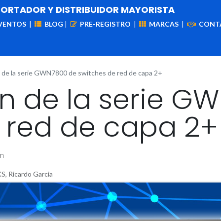
PORTADOR Y DISTRIBUIDOR MAYORISTA
VENTOS
|
BLOG
|
PRE-REGISTRO
|
MARCAS
|
CONT
iademas
Cableado
VIdeovigilancia
Enlaces
Capa
 de la serie GWN7800 de switches de red de capa 2+
n de la serie G
 red de capa 2+
am
 Ricardo Garcia