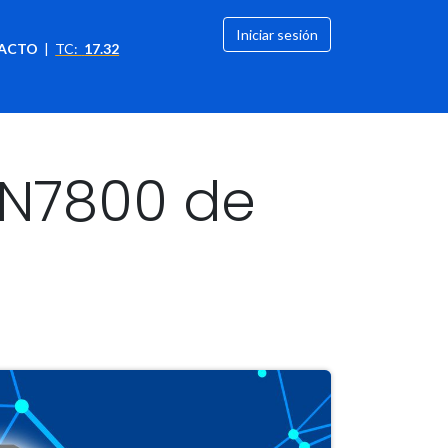
Iniciar sesión
ACTO
|
TC:
17.32
citación
OFERTAS
WN7800 de