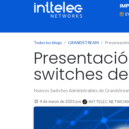
IM
E
MARCAS
Telefonía IP
Networking
D
Todos los blogs
GRANDSTREAM
Presentación
Presentació
switches de
Nuevos Switches Administrables de Grandstre
4 de marzo de 2023
por
INTTELEC NETWORKS,