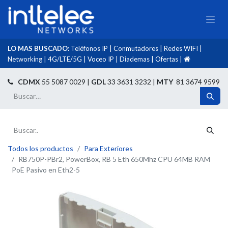
LO MAS BUSCADO:
Teléfonos IP
|
Conmutadores
|
Redes WIFI
|
Networking
|
4G/LTE/5G
|
Voceo IP
|
Diademas
|
Ofertas
|​
​
CDMX
55 5087 0029 |
GDL
33 3631 3232 |
MTY
81 3674 9599
Todos los productos
Para Exteriores
RB750P-PBr2, PowerBox, RB 5 Eth 650Mhz CPU 64MB RAM
PoE Pasivo en Eth2-5