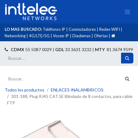
LO MAS BUSCADO:
Teléfonos IP
|
Conmutadores
|
Redes WIFI
|
Networking
|
4G/LTE/5G
|
Voceo IP
|
Diademas
|
Ofertas
|​
​
CDMX
55 5087 0029 |
GDL
33 3631 3232 |
MTY
81 3674 9599
Todos los productos
ENLACES INALAMBRICOS
301-188, Plug RJ45 CAT.5E Blindado de 8 contactos, para cable
FTP