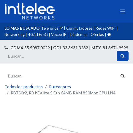
LO MAS BUSCADO:
Teléfonos IP
|
Conmutadores
|
Redes WIFI
|
Networking
|
4G/LTE/5G
|
Voceo IP
|
Diademas
|
Ofertas
|​
​
CDMX
55 5087 0029 |
GDL
33 3631 3232 |
MTY
81 3674 9599
Todos los productos
Ruteadores
RB750r2, RB hEX lite 5 Eth 64MB RAM 850Mhz CPU LN4